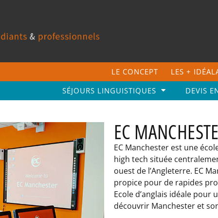
LE CONCEPT
LES + IDÉA
SÉJOURS LINGUISTIQUES
DEVIS E
EC MANCHEST
EC Manchester est une école
high tech située centralemen
ouest de l’Angleterre. EC M
propice pour de rapides pro
Ecole d’anglais idéale pour 
découvrir Manchester et son