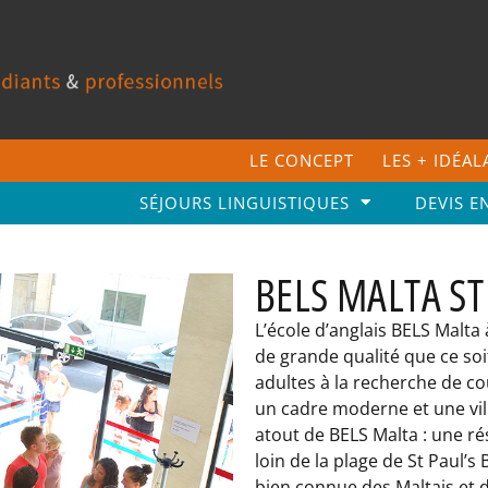
LE CONCEPT
LES + IDÉA
SÉJOURS LINGUISTIQUES
DEVIS E
BELS MALTA ST
L’école d’anglais BELS Malta 
de grande qualité que ce soit
adultes à la recherche de co
un cadre moderne et une vill
atout de BELS Malta : une ré
loin de la plage de St Paul’s 
bien connue des Maltais et d