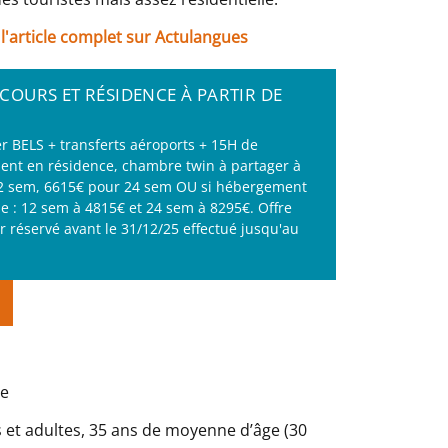
 l'article complet sur Actulangues
COURS ET RÉSIDENCE À PARTIR DE
er BELS + transferts aéroports + 15H de
nt en résidence, chambre twin à partager à
12 sem, 6615€ pour 24 sem OU si hébergement
e : 12 sem à 4815€ et 24 sem à 8295€. Offre
r réservé avant le 31/12/25 effectué jusqu'au
te
ts et adultes, 35 ans de moyenne d’âge (30