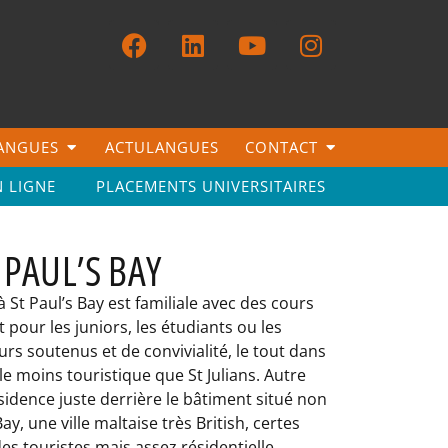
LANGUES
ACTULANGUES
CONTACT
N LIGNE
PLACEMENTS UNIVERSITAIRES
 PAUL’S BAY
à St Paul’s Bay est familiale avec des cours
 pour les juniors, les étudiants ou les
urs soutenus et de convivialité, le tout dans
e moins touristique que St Julians. Autre
sidence juste derrière le bâtiment situé non
Bay, une ville maltaise très British, certes
es touristes mais assez résidentielle.