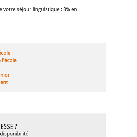
e votre séjour linguistique : 8% en
'école
e l'école
unior
ent
ESSE ?
disponibilité,