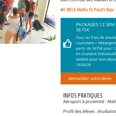
BELS Malta St Paul’s Bay :
PACKAGES 12 SEM 
3675€
Tous les frais de dossi
cours/sem + Hébergeme
partir de 3675€ pour 
en chambre individuell
valable pour tout séjou
14/06/26
demandez votre devis
INFOS PRATIQUES
Aéroport à proximité : Mal
Profil des élèves : étudian