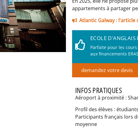
En 2025, elle ne propose plu
appartements à partager pen
Atlantic Galway : l'articl
ECOLE D'ANGLAIS
Parfaite pour les cour
aux financements ER
demandez votre devis
INFOS PRATIQUES
Aéroport à proximité : Sha
Profil des élèves : étudian
Participants français lors d
moyenne