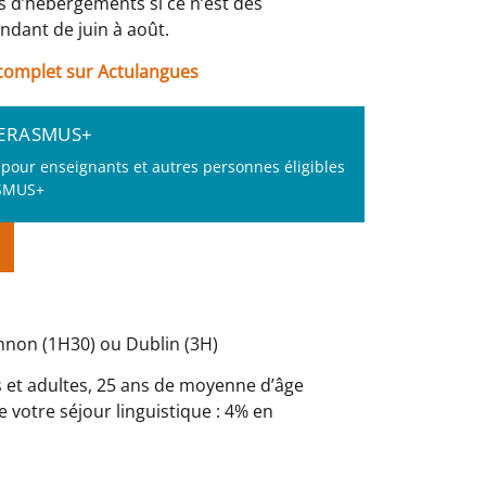
s d’hébergements si ce n’est des
dant de juin à août.
e complet sur Actulangues
 ERASMUS+
s pour enseignants et autres personnes éligibles
ASMUS+
nnon (1H30) ou Dublin (3H)
ts et adultes, 25 ans de moyenne d’âge
e votre séjour linguistique : 4% en