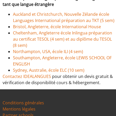
tant que langue étrangère
Auckland et Christchurch, Nouvelle Zélande école
Languages International préparation au TKT (5 sem)
Bristol, Angleterre, école International House
Cheltenham, Angleterre école Inlingua préparation
au certificat TESOL (4 sem) et au diplôme du TESOL
(8 sem)
Northampton, USA, école ILI (4 sem)
Southampton, Angleterre, école LEWIS SCHOOL OF
ENGLISH
Sydney, Australie, école ELC (10 sem)
Contactez IDEALANGUES
pour obtenir un devis gratuit &
vérification de disponibilité cours & hébergement.
Conditions générales
Mentions légales
Partner schools