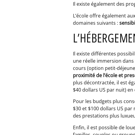
Il existe également des p
L’école offre également aux
domaines suivants :
sensib
L’HÉBERGEMEN
Il existe différentes possib
une réelle immersion dans 
cours (option petit-déjeun
proximité de l’école et pre
plus décontractée, il est é
$40 dollars US par nuit) en
Pour les budgets plus consé
$30 et $100 dollars US par 
des prestations plus luxue
Enfin, il est possible de lo
familles, couples ou group