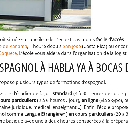
it située sur une île, elle n’en est pas moins
facile d’accès
. 
le de Panama
, 1 heure depuis
San José
(Costa Rica) ou encor
Boquete.
L’école vous aidera dans l’organisation de la logi
ESPAGNOL À HABLA YA À BOCAS 
opose plusieurs types de formations d’espagnol.
ossible d’étudier de façon
standard
(4 à 30 heures de cours 
cours particuliers
(2 à 6 heures / jour),
en ligne
(via Skype), 
ine juridique, médical, enseignant…). Enfin, l’école propo
nol
comme
Langue Etrangère
« )
en cours particuliers
(20 à 
 basique avec une à deux heures consacrées à la prépara