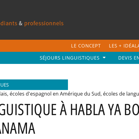
LE CONCEPT
LES + IDÉA
SÉJOURS LINGUISTIQUES
DEVIS E
GUES
lais
,
écoles d'espagnol en Amérique du Sud
,
écoles de lang
GUISTIQUE À HABLA YA B
ANAMA