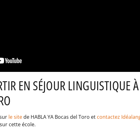
IR EN SÉJOUR LINGUISTIQUE À
ORO
 sur
le site
de HABLA YA Bocas del Toro et
contactez Idéalan
ur cette école.