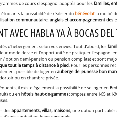
rogrammes de cours d’espagnol adaptés pour les
familles, e
 étudiants la possibilité de réaliser du
bénévolat
la moitié d
ilisation communautaire, anglais et accompagnement des e
T AVEC HABLA YA À BOCAS DEL
ilités d’hébergement selon vos envies. Tout d’abord, les
famil
leur mode de vie et l’opportunité de pratiquer l’espagnol e
er / option demi-pension ou pension complète) et sont majo
sque tout le temps à distance à pied
. Pour les personnes r
galement possible de loger en
auberge de jeunesse bon mar
 dortoir ou en chambre privée.
quents, il existe également la possibilité de se loger en
Bed
nuit) ou en
hôtels haut-de-gamme
(comptez entre $65 et $30
uses.
uer des
appartements, villas, maisons,
une option particuliè
es d’amis souhaitant loger ensemble.