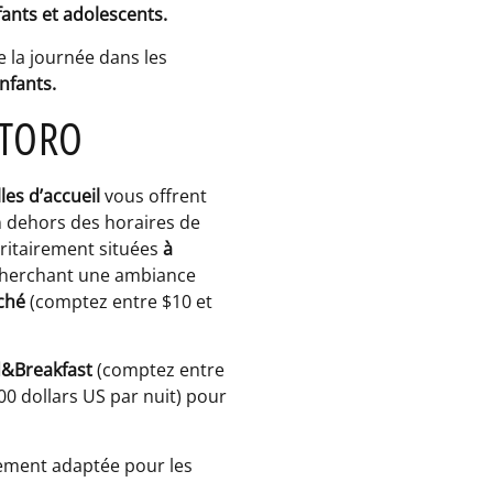
nfants et adolescents.
e la journée
dans les
nfants.
 TORO
les d’accueil
vous offrent
n dehors des horaires de
ritairement situées
à
echerchant une ambiance
ché
(comptez entre $10 et
&Breakfast
(comptez entre
0 dollars US par nuit) pour
rement adaptée pour les