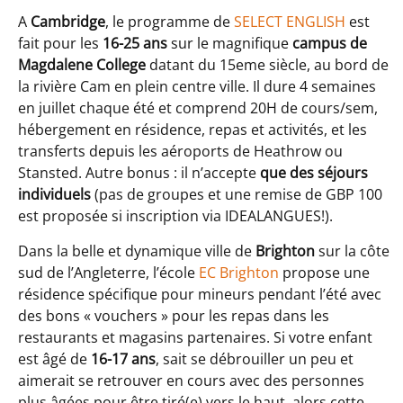
A
Cambridge
, le programme de
SELECT ENGLISH
est
fait pour les
16-25 ans
sur le magnifique
campus de
Magdalene College
datant du 15eme siècle, au bord de
la rivière Cam en plein centre ville. Il dure 4 semaines
en juillet chaque été et comprend 20H de cours/sem,
hébergement en résidence, repas et activités, et les
transferts depuis les aéroports de Heathrow ou
Stansted. Autre bonus : il n’accepte
que des séjours
individuels
(pas de groupes et une remise de GBP 100
est proposée si inscription via IDEALANGUES!).
Dans la belle et dynamique ville de
Brighton
sur la côte
sud de l’Angleterre, l’école
EC Brighton
propose une
résidence spécifique pour mineurs pendant l’été avec
des bons « vouchers » pour les repas dans les
restaurants et magasins partenaires. Si votre enfant
est âgé de
16-17 ans
, sait se débrouiller un peu et
aimerait se retrouver en cours avec des personnes
plus âgées pour être tiré(e) vers le haut, alors cette