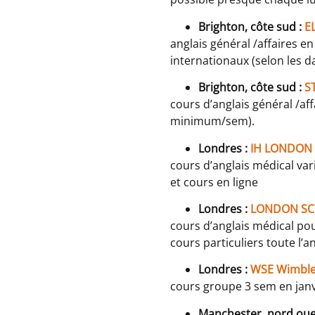
Brighton,
côte sud :
E
anglais général /affaires 
internationaux (selon les da
Brighton, côte sud :
S
cours d’anglais général /af
minimum/sem).
Londres :
IH LONDON
cours d’anglais médical vari
et cours en ligne
Londres :
LONDON SC
cours d’anglais médical po
cours particuliers toute l’a
Londres :
WSE Wimbl
cours groupe 3 sem en janvi
Manchester, nord oue