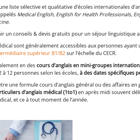
e liste sélective et qualitative d’écoles internationales d’
appelés
Medical English
,
English for Health Professionals
,
En
cine.
r un conseils & devis gratuits pour un séjour linguistique a
édical sont généralement accessibles aux personnes ayant 
termédiaire supérieur B1/B2
sur l’échelle du CECR.
ralement en des
cours d’anglais en mini-groupes internation
2 à 12 personnes selon les écoles,
à des dates spécifiques p
être une formule cours d’anglais général ou des affaires en
ticuliers d’anglais médical (1to1)
en après midi souvent dél
ical, et ce à tout moment de l’année.