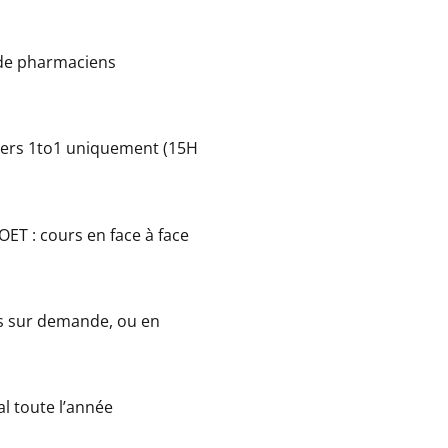
 de pharmaciens
uliers 1to1 uniquement (15H
OET : cours en face à face
es sur demande, ou en
al toute l’année