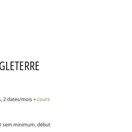
NGLETERRE
s, 2 dates/mois +
cours
s, 1 sem minimum, début