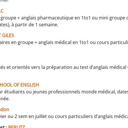
LC
en groupe + anglais pharmaceutique en 1to1 ou mini groupe
tes), à partir de 1 semaine.
T GILES
faires en groupe + anglais médical en 1to1 ou cours partic
és et orientés vers la préparation au test d’anglais médical 
HOOL OF ENGLISH
ur étudiants ou jeunes professionnels monde médical, dat
nnée.
edon
er ou 2 sem en juillet ou cours particuliers d’anglais médic
st :
BERLITZ