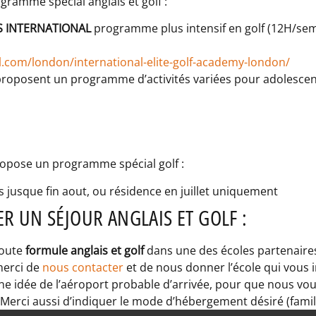
gramme spécial anglais et golf :
ES INTERNATIONAL
programme plus intensif en golf (12H/sem) 
al.com/london/international-elite-golf-academy-london/
proposent un programme d’activités variées pour adolescen
ropose un programme spécial golf :
es jusque fin aout, ou résidence en juillet uniquement
 UN SÉJOUR ANGLAIS ET GOLF :
toute
formule anglais et golf
dans une des écoles partenair
merci de
nous contacter
et de nous donner l’école qui vous i
une idée de l’aéroport probable d’arrivée, pour que nous vou
 Merci aussi d’indiquer le mode d’hébergement désiré (famill