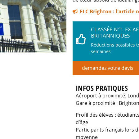
ELC Brighton : l'article
CLASSÉE N°1 EX A
BRITANNIQUES
Réductions possibles t
semaines
demandez votre devis
INFOS PRATIQUES
Aéroport à proximité: Lon
Gare à proximité : Brighto
Profil des élèves : étudian
d’âge
Participants français lors d
moyenne