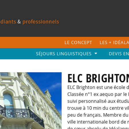
LE CONCEPT
LES + IDÉA
SÉJOURS LINGUISTIQUES
DEVIS E
ELC BRIGHTO
ELC Brighton est une école d
Classée n°1 ex aequo par le 
suivi personnalisé aux étud
trouve à 10 min du centre vil
peu de français. Membre du 
ville internationale bord de 
de cœur absolu de Idéalangu