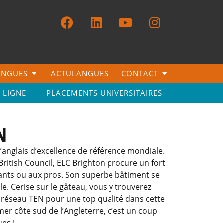
LANGUES
ACTULANGUES
CONTACT
N LIGNE
PLACEMENTS UNIVERSITAIRES
N
’anglais d’excellence de référence mondiale.
British Council, ELC Brighton procure un fort
iants ou aux pros. Son superbe bâtiment se
le. Cerise sur le gâteau, vous y trouverez
réseau TEN pour une top qualité dans cette
mer côte sud de l’Angleterre, c’est un coup
es !